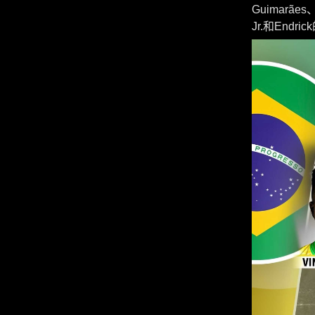
Guimarães
Jr.和En