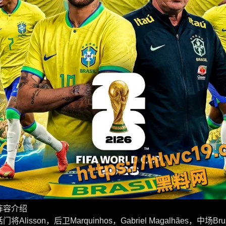
阵容介绍
Alisson，后卫Marquinhos，Gabriel Magalhães，中场Bru