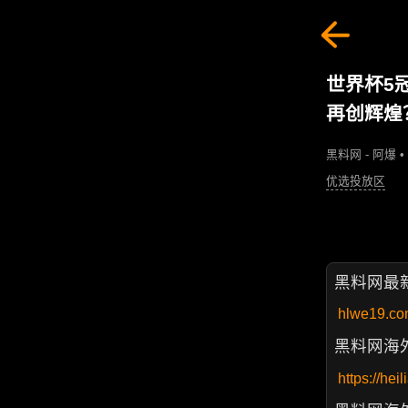
世界杯5
再创辉煌
黑料网 - 阿爆 •
优选投放区
黑料网最
hlwe19.c
黑料网海
https://hei