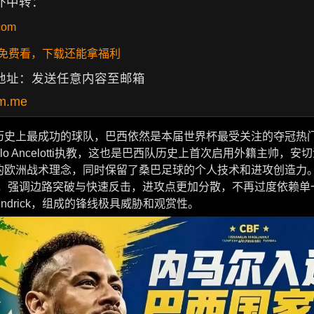
外中转：
com
P 免费看，下载还能拿福利
地址：发送任意内容至邮箱
m.me
历史上最成功的球队，巴西依然是本届世界杯最受关注的夺冠热
rlo Ancelotti执教，这也是巴西队历史上首次启用外籍主帅，安
的欧洲战术理念，同时保留了桑巴足球的个人技术和进攻创造力
阵型，强调边路突破与快速反击，进攻点更加分散，不再过度依赖
ndrick，组成的锋线极具威胁和观赏性。