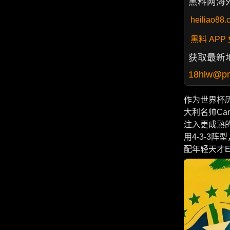
黑料网海
heiliao88.
黑料 AP
获取最新
18hlw@p
作为世界杯
大利名帅Ca
注入更成熟
用4-3-3
配年轻天才E